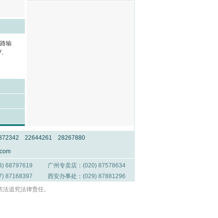
路输
V、
42 22644261 28267880
com
 68797619
广州专卖店：(020) 87578634
 87168397
西安办事处：(029) 87881296
将依法追究法律责任。