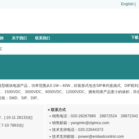
English
|
下载
例
关于我们
联系我们
DC
模块电源产品，功率范围从0.1W～40W，封装形式包含SIP单列直插式、DIP双
1500VDC、3000VDC、6000VDC、12000VDC。拥有同类产品更小的体积，
装：SMD、SIP、DIP。
联系方式
销售电话：020-28267880 28872524 28872342
..
[
10-11
28133次]
销售邮箱：
yangmin@zlgmcu.com
[
7-10
7863次]
技术支持电话：020-22644373
技术支持邮箱：
power@embedcontrol.com