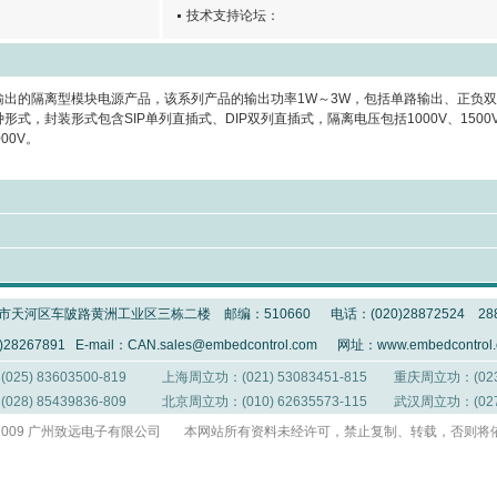
技术支持论坛：
的隔离型模块电源产品，该系列产品的输出功率1W～3W，包括单路输出、正负双
式，封装形式包含SIP单列直插式、DIP双列直插式，隔离电压包括1000V、1500
000V。
天河区车陂路黄洲工业区三栋二楼 邮编：510660 电话：(020)28872524 288723
28267891 E-mail：
CAN.sales@embedcontrol.com
网址：www.embedcontrol.
5) 83603500-819
上海周立功：(021) 53083451-815
重庆周立功：(023)
8) 85439836-809
北京周立功：(010) 62635573-115
武汉周立功：(027)
01-2009 广州致远电子有限公司 本网站所有资料未经许可，禁止复制、转载，否则